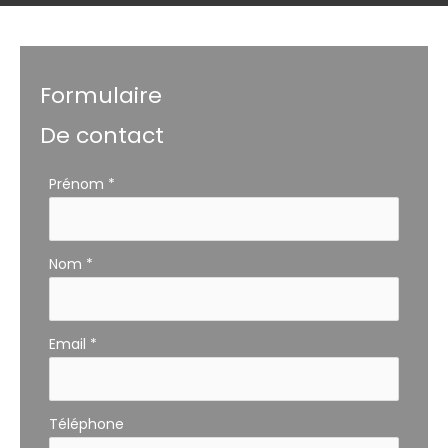
Formulaire
De contact
Formulaire
Prénom
*
simple
avec
téléphone
Nom
*
Email
*
Téléphone