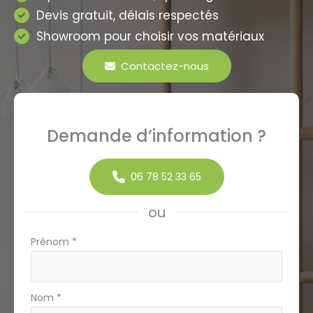
Devis gratuit, délais respectés
Showroom pour choisir vos matériaux
Contactez-nous
Demande d’information ?
06 78 52 33 65
ou
Formulaire
Prénom
*
simple
avec
téléphone
Nom
*