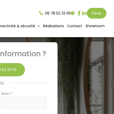
06 78 52 33 65
Devis
ectivité & sécurité
Réalisations
Contact
Showroom
nformation ?
 52 33 65
ou
Nom
*