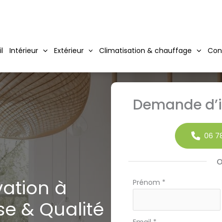
l
Intérieur
Extérieur
Climatisation & chauffage
Conn
Demande d’i
06 78
vation à
Formulaire
Prénom
*
simple
se & Qualité
avec
téléphone
Email
*