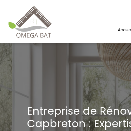
Aller
au
contenu
Accuei
Entreprise de Réno
Capbreton : Experti