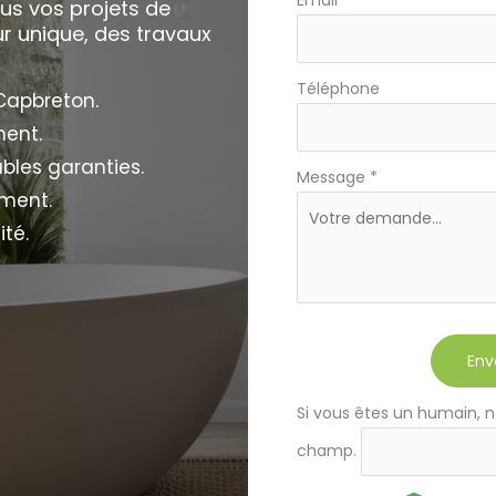
us vos projets de
r unique, des travaux
Téléphone
Capbreton.
ment.
ables garanties.
Message
*
ement.
ité.
Env
Si vous êtes un humain, n
champ.