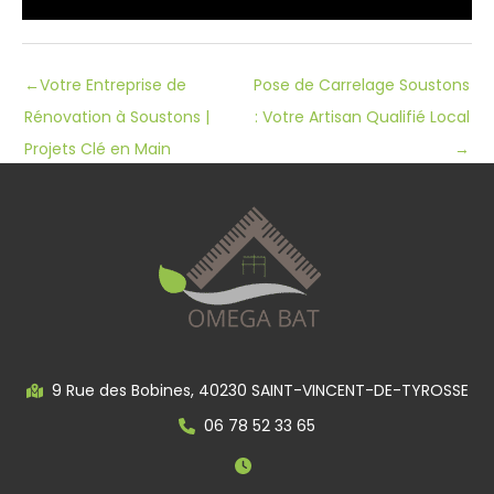
←
Votre Entreprise de
Pose de Carrelage Soustons
Rénovation à Soustons |
: Votre Artisan Qualifié Local
Projets Clé en Main
→
9 Rue des Bobines, 40230 SAINT-VINCENT-DE-TYROSSE
06 78 52 33 65