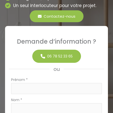
Un seul interlocuteur pour votre projet.
Contactez-nous
Demande d’information ?
06 78 52 33 65
ou
Formulaire
Prénom
*
simple
avec
téléphone
Nom
*