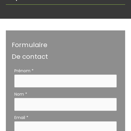
Formulaire
De contact
Formulaire
Prénom
*
simple
avec
téléphone
Nom
*
Email
*