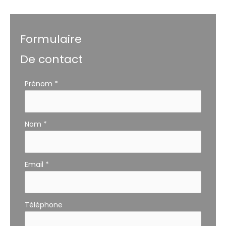
Formulaire
De contact
Formulaire
Prénom
*
simple
avec
téléphone
Nom
*
Email
*
Téléphone